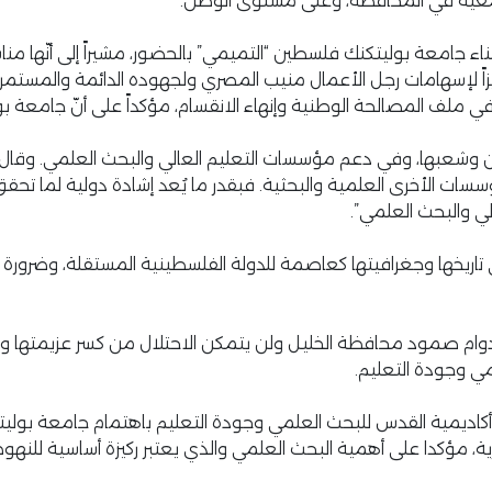
معية في المحافظة، وعلى مستوى الوطن.
جامعة بوليتكنك فلسطين “التميمي” بالحضور، مشيراً إلى أنّها منا
زيزاً لإسهامات رجل الأعمال منيب المصري ولجهوده الدائمة والمستمر
 في ملف المصالحة الوطنية وإنهاء الانقسام، مؤكداً على أنّ جامعة
بها، وفي دعم مؤسسات التعليم العالي والبحث العلمي. وقال: “هذا ا
 الأخرى العلمية والبحثية. فبقدر ما يُعد إشادة دولية لما تحقق 
لي والبحث العلمي”.
اريخها وجغرافيتها كعاصمة للدولة الفلسطينية المستقلة، وضرور
 دوام صمود محافظة الخليل ولن يتمكن الاحتلال من كسر عزيمتها
مي وجودة التعليم.
 أكاديمية القدس للبحث العلمي وجودة التعليم باهتمام جامعة بول
رية، مؤكدا على أهمية البحث العلمي والذي يعتبر ركيزة أساسية للنه