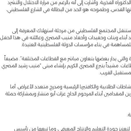
 الفخرية. وأشارت إلى أنه بالرغم من مرارة الاحتلال والتشرد
ها القدس، وطموحه هو الحد من البطالة في الشارع الفلسطيني،
 ستنقل المجتمع الفلسطيني من مرحلة استهلاك المعرفة إلى
د أبناء وبنات وحفيدات وأحفاد منيب المصري وعائلته في هذا الحفل
ا للمساهمة في بناء مؤسسات الدولة الفلسطينية العتيدة.
ة والتي يدار بعضها بتعاون مباشر مع القطاعات المختلفة”. مضيفاً
ات. مشيداً بتبرع المصري الكريم بإنشاء مبنى “منيب رشيد المصري
لمستقبل القريب.
اطات الطلابية والكافتيريا الرئيسية ومدرج متعدد الأغراض. أما
 المقدامين أبناء المرحوم الحاج عزات أبو منشار وبمشاركة حملة
ة.
عزيز جودة التعليم والإنتاج المعرفي، وما تبعها من تأسيس