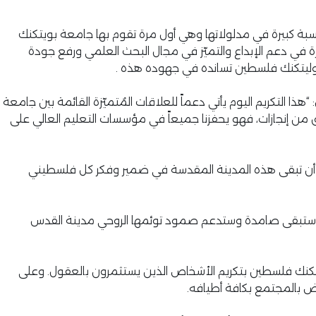
سبة كبيرة في مدلولاتها وهي أول مرة تقوم بها جامعة بويتكنك
ة في دعم الإبداع والتميّز في مجال البحث العلمي ورفع جودة
 بوليتكنك فلسطين تسانده في جهوده هذه .
لتكريم اليوم يأتي دعماً للعلاقات المُتميّزة القائمة بين جامعة
من إنجازات، فهو يحفزنا جميعاً في مؤسسات التعليم العالي على
ة أن تبقى هذه المدينة المقدسة في ضمير وفكر كل فلسطيني
 وستبقى صامدة وستدعم صمود توئمها الروحي مدينة القدس
يتكنك فلسطين بتكريم الأشخاص الذين يستثمرون بالعقول. وعلى
وض بالمجتمع بكافة أطيافه.