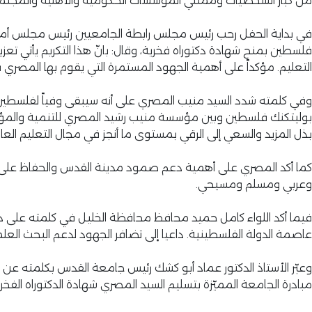
من كبار الشخصيات وممثلي المؤسسات الحكومية والأهلية والمجت
في بداية الحفل رحب رئيس مجلس رابطة الجامعيين رئيس مجلس أمناء 
فلسطين بمنح شهادة دكتوراه فخرية، وقال: بانّ هذا التكريم يأتي تع
التعليم. مؤكداً على أهمية الجهود المستمرة التي يقوم بها المصري
وفي كلمته شدد السيد منيب المصري على أنه سيبقى وفياً لفلسطين وشع
بوليتكنك فلسطين وبين مؤسسة منيب رشيد المصري للتنمية والمؤسسات
بذل المزيد والسعي إلى الرقي بمستوى ما أنجز في مجال التعليم العا
كما أكد المصري على أهمية دعم صمود مدينة القدس والحفاظ على ت
وعربي ومسلم ومسيحي.
فيما أكد اللواء كامل حميد محافظ محافظة الخليل في كلمته على
عاصمة الدولة الفلسطينية. داعيا إلى تضافر الجهود لدعم البحث العل
وعبّر الأستاذ الدكتور عماد أبو كشك رئيس جامعة القدس بكلمته عن
مبادرة الجامعة المميّزة بتسليم السيد المصري شهادة الدكتوراه الفخ