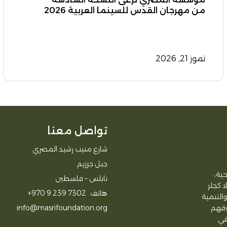
من مهرجان القدس للسينما العربية 2026
تموز 21, 2026
تواصل معنا
شارع منيب رشيد المصري
جبل جرزيم
ية،
نابلس – فلسطين
لا كجلر
هاتف
+970 9 239 7302
التنمية
وقهم
info@masrifoundation.org
في