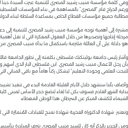
وفي كلمة مؤسسة منيب رشييد المصري للتنمية عبرت السيدة دينا المص
ورغم الجراح قام “المصري” بالمساهمة في بناء المؤسسات الفلسطين
مطالبة جميع مؤسسات القطاع الخاص بمساعدة السلطة لبناء الدولة ل
مشيرة إلى أهمية توجه مؤسسة منيب رشيد المصري للتنمية إلى دعم
مرحلة إنتاجها وتصديرها من خلال العقول المفكرة التي لا تقل أهم
هو دلالة على أن العائلة ملتزمة باستكمال ما بدأه منيب المصري من
وأشار رئيس جامعة بوليتكنك فلسطين بكلمته إلى تطور الجامعة قائلاً:
بأن رجل الأعمال منيب رشيد المصري ابن فلسطين البار الذي أسهم وي
للبحث العلمي وجودة التعليم” ليشكل ركناً هاماً مع باقي المباني الت
وأضاف بأننا سنشهد خلال الأيام القليلة القادمة البدء في تنفيذ تشييد
بداية الشهر القادم فسوف يكن لنا لقاء لنضع حجر الأساس لمبنى كلي
الشيماء للكشف المبكر عن السرطان هذا الوطن المعطاء.
وتعتبر شهادة الدكتوراه الفخرية شهادة تمنح للقيادات المُتميّزة الت
ومن الجدير بالذكر أنه كان للسيد منيب المصري شرف المبادرة بتأسي