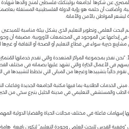
ري عن شكرها لجامعة بوليتكنك فلسطين لمنح والدها شهادة الدكتوراه
ية، وأضافت أن حلمه هو رؤية الدولة الفلسطينية المستقلة بعاصمت
يشعر المواطن بالأمن والأمانة.
 البحث العلمي وتطوير التعليم الذي يشكل بيئة مناسبة للمبدعين
ية في إبداعها عن الموجود في المجتمعات الأوروبية. مضيفة أن وجو
 مشاريع خيرية سواء في قطاع التعليم أو الصحة أو الثقافة أو غيره
 “نحن نفخر بمجموعة المراكز المتعددة والتي تقدم خدماتها المُتميّز
سهم في الأعمال الخيّرة والتي تشهد عليها بصماته في مختلف القطاع
ي نقوم حالياً بتشييدها وغيرها من المباني التي نخطط لتشييدها في ا
 مبنى الخدمات الطلابية بما فيها مكتبة الجامعة الجديدة وقاعات النش
ة الطب والمستشفى التعليمي في مدينة الخليل بتبرع سخي من الخيرين
ي لها إسهامات فاعلة في مختلف مجالات الحياة والقضايا الدولية المهم
س “وقفية القدس للبحث العلمي وجودة التعليم” لتكون رافعة هامة لت