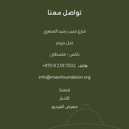
تواصل معنا
شارع منيب رشيد المصري
جبل جرزيم
نابلس – فلسطين
هاتف
+970 9 239 7302
info@masrifoundation.org
قصتنا
الأخبار
معرض الفيديو