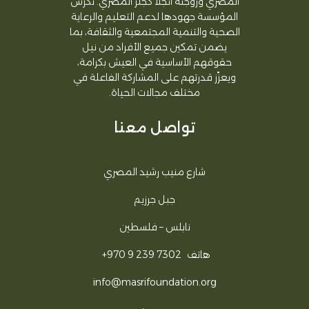
المصري وزوجته أنجلا كجلر المصري. تكرس
المؤسسة جهودها لدعم التعليم والرعاية
الصحية والتنمية المجتمعية والثقافة، بما
يضمن تمكين جميع الأفراد من نيل
حقوقهم الأساسية في العيش بكرامة،
ويعزّز قدرتهم على المشاركة الفاعلة في
مختلف مجالات الحياة.
تواصل معنا
شارع منيب رشيد المصري
جبل جرزيم
نابلس – فلسطين
هاتف
+970 9 239 7302
info@masrifoundation.org