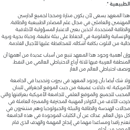
الطبيعية “
.
هذا المعهد يسعى لأن يكون منارة ومحجا لجميع الدارسين
المهتمين والعاملين في مجال علم المصادر الطبيعية والطاقة،
والطاقة المتجددة، آخذين بعين الاعتبار المسؤولية الأخلاقية
والإنسانية والقانونية في الحفاظ على بيئة نظيفة، وحياة بحرية وبرية
خالية من التلوث بكافة أشكاله، للمحافظة عليها للأجيال القادمة.
وإن أهمية وجود هذا المعهد تنبع من أسباب عديدة من أهمها أن
المنطقة العربية فيها ثلاثة أرباع الاحتياطي العالمي من النفط،
ونصف احتياطي العالم من الغاز.
ولا شك أيضا بأن وجود المعهد في بيروت وتحديدا في الجامعة
الأمريكية، له دلالات عميقة من حيث الموقع الجغرافي للبنان
المحبب للجميع، والموقع العلمي للجامعة الأمريكية بعراقتها والتي
خرجت الآلاف من الكوادر المهنية المحترفة والمميزة العاملة في
مجالات الهندسة والطاقة والبيئة والجيولوجيا وهم منتشرون في
كل دول العالم. عداك عن أن الكليات الموجودة في هذه الجامعة
تعتبر رافدا ومساعدا مهما في إنجاح المهمة والهدف الذي قام
المعهد من أجله.