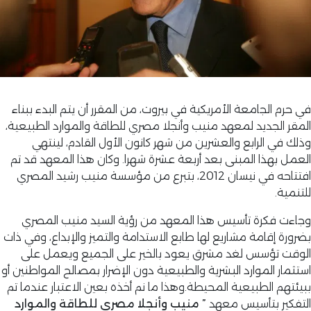
في حرم الجامعة الأمريكية في بيروت، من المقرر أن يتم البدء ببناء
المقر الجديد لمعهد منيب وأنجلا مصري للطاقة والموارد الطبيعية،
وذلك في الرابع والعشرين من شهر كانون الأول القادم، لينتهي
العمل بهذا المبنى بعد أربعة عشرة شهرا. وكان هذا المعهد قد تم
افتتاحه في نيسان 2012، بتبرع من مؤسسة منيب رشيد المصري
للتنمية.
وجاءت فكرة تأسيس هذا المعهد من رؤية السيد منيب المصري
بضرورة إقامة مشاريع لها طابع الاستدامة والتميز والإبداع، وفي ذات
الوقت تؤسس لغد مشرق يعود بالخير على الجميع ويعمل على
استثمار الموارد البشرية والطبيعية دون الإضرار بمصالح المواطنين أو
ببيئتهم الطبيعية المحيطة.وهذا ما نم أخذه بعين الاعتبار عندما تم
التفكير بتأسيس معهد
” منيب وأنجلا مصري للطاقة والموارد