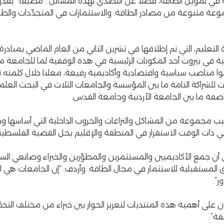
 تمويل الطاقة، فضلا عن التصدّي لهذه المسائل”. مضيفا: “يُقدّر ح
موعة متنوعة من مصادر الطاقة. والاستثمارات في المتجدّدات والطاق
تعليم، التي تم إطلاقها في تشرين الثاني من العام الماضي بمباد
ية في بيروت أحد المكونات الرئيسية في هذه الوقفية لما للجامعة 
تلوا مناصب سياسية واقتصادية وأكاديمية رفيعة، معلنا خلال كلمته
 للشراكة التامة ما بين المؤسسة والجامعات الثلاث في البحث العلمي
صفة ما بين الجامعة الأردنية وجامعة القدس.
ب مجموعة من المشاكل والنزاعات والحروب الداخلية التي أساسها وج
ا في ذات الوقت الاستقرار في المنطقة والإقليم بحل القضية الف
 أن جمع الأكاديميين والمستثمرين والمطوّرين والخبراء وصانعي ال
 المستقبلية للاستثمار في مجال الطاقة. وأردف: “إن الجامعات هي الأ
ر”.
ن على أهمية هذه المنتديات لتعزيز الحوار بين خبراء من مختلف ال
قة”.