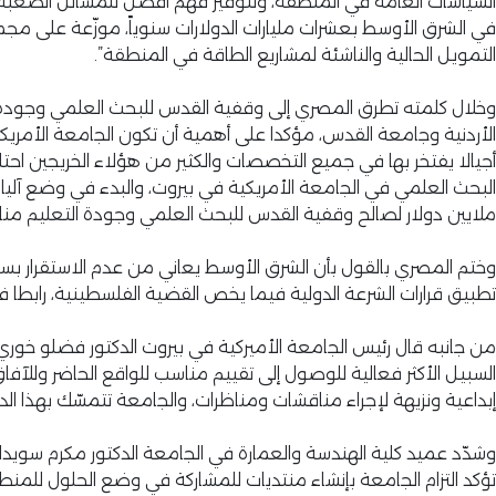
السياسات العامة في المنطقة، ولتوفير فهم أفضل للمسائل الصعبة في
في الشرق الأوسط بعشرات مليارات الدولارات سنوياً، موزّعة على مج
التمويل الحالية والناشئة لمشاريع الطاقة في المنطقة”.
وخلال كلمته تطرق المصري إلى وقفية القدس للبحث العلمي وجودة ال
الأردنية وجامعة القدس، مؤكدا على أهمية أن تكون الجامعة الأمريك
أجيالا يفتخر بها في جميع التخصصات والكثير من هؤلاء الخريجين اح
البحث العلمي في الجامعة الأمريكية في بيروت، والبدء في وضع آليات
ملايين دولار لصالح وقفية القدس للبحث العلمي وجودة التعليم منا
وختم المصري بالقول بأن الشرق الأوسط يعاني من عدم الاستقرار بسب
تطبيق قرارات الشرعة الدولية فيما يخص القضية الفلسطينية، رابط
من جانبه قال رئيس الجامعة الأميركية في بيروت الدكتور فضلو خوري
السبيل الأكثر فعالية للوصول إلى تقييم مناسب للواقع الحاضر وللآفاق
إبداعية ونزيهة لإجراء مناقشات ومناظرات، والجامعة تتمسّك بهذا الدو
وشدّد عميد كلية الهندسة والعمارة في الجامعة الدكتور مكرم سويدا
تؤكد التزام الجامعة بإنشاء منتديات للمشاركة في وضع الحلول للمنط