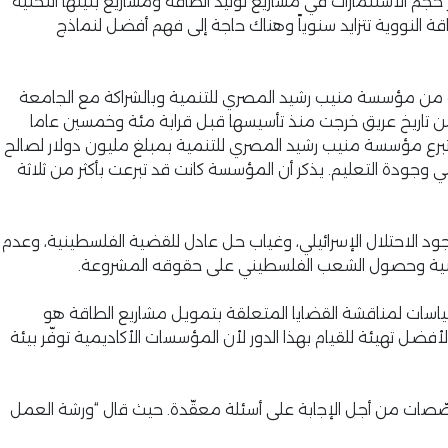
جم الاستثمارات في مشاريع توليد الطاقة ومشاريع بنيتها التحتية
ة النووية تتزايد سنوياً وهناك حاجة إلى فهم أفضل لنماذج
رة من مؤسسة منيب رشيد المصري للتنمية وبالشراكة مع الجامعة
من تاريخ عريق خرجت منذ تأسيسها قبل قرابة مئة وخمسين عاما
 تبرع مؤسسة منيب رشيد المصري للتنمية بمبلغ مليون دولار لصالح
 وجودة التعليم. يذكر أن المؤسسة كانت قد تبرعت بأكثر من ثلاثة
ود الاحتلال الإسرائيلي، وغياب حل عادل للقضية الفلسطينية، وعدم
لسطينية وحصول الشعب الفلسطيني على حقوقه المشروعة.
سياسات لمناقشة القضايا المتعلقة بتمويل مشاريع الطاقة هو
فضل تهيئة للقيام بهذا الدور لأن المؤسسات الأكاديمية توفّر بيئة
تخصّصات من أجل الإجابة على أسئلة معقّدة. حيث قال “ورشة العمل