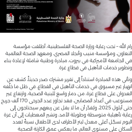
رام الله – تحت رعاية وزارة الصحة الفلسطينية، أطلقت مؤسسة
التعاون، ومؤسسة منيب وأنجلا المصري، ومعهد الصحة العالمية
في الجامعة الأميركية في بيروت، مبادرة وطنية شاملة لإعادة بناء
وتطوير خدمات التأهيل في قطاع غزة.
وتأتي هذه المبادرة استناداً إلى تقرير مشترك صدر حديثاً، كشف عن
انهيار غير مسبوق في خدمات التأهيل في القطاع، في ظل ما خلّفه
العدوان على قطاع غزة، من دمار واسع للبنية الصحية، وارتفاع غير
مستوعب في أعداد المصابين، فقد تجاوز عدد الجرحى 170 ألف جريح
حتى أيلول 2025، ويُقدّر أن ما لا يقل عن ربعهم سيحتاجون إلى
رعاية تأهيلية متوسطة وطويلة الأمد، وتشير المعطيات إلى أن غزة
اليوم تسجّل أعلى معدل لبتر الأطراف لدى الأطفال نسبةً لعدد
السكان على مستوى العالم، ما يعكس عمق الكارثة الصحية