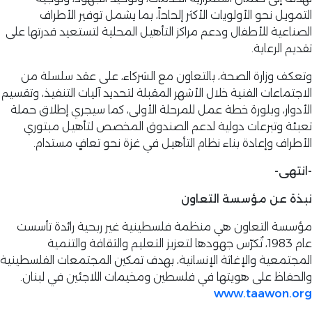
التمويل نحو الأولويات الأكثر إلحاحاً، بما يشمل توفير الأطراف
الصناعية للأطفال ودعم مراكز التأهيل المحلية لتستعيد قدرتها على
تقديم الرعاية.
وتعكف وزارة الصحة، بالتعاون مع الشركاء، على عقد سلسلة من
الاجتماعات الفنية خلال الأشهر المقبلة لتحديد آليات التنفيذ، وتقسيم
الأدوار، وبلورة خطة عمل للمرحلة الأولى، كما سيجري إطلاق حملة
تعبئة وتبرعات دولية لدعم الصندوق المخصص لتأهيل مبتوري
الأطراف وإعادة بناء نظام التأهيل في غزة نحو تعافٍ مستدام.
-انتهى-
نبذة عن مؤسسة التعاون
مؤسسة التعاون هي منظمة فلسطينية غير ربحية رائدة تأسست
عام 1983، تُكرّس جهودها لتعزيز التعليم والثقافة والتنمية
المجتمعية والإغاثة الإنسانية، بهدف تمكين المجتمعات الفلسطينية
والحفاظ على هويتها في فلسطين ومخيمات اللاجئين في لبنان.
www.taawon.org