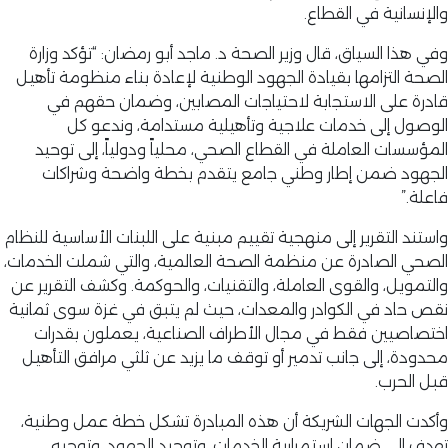
والإنسانية في القطاع.
وفي هذا السياق، قال وزير الصحة د. ماجد أبو رمضان: “تؤكد وزارة
الصحة التزامها بقيادة الجهود الوطنية لإعادة بناء منظومة تأهيل
قادرة على الاستجابة لاحتياجات المصابين، وضمان حقهم في
الوصول إلى خدمات علاجية وتأهيلية مستدامة، وندعو كل
المؤسسات العاملة في القطاع الصحي، محلياً ودولياً، إلى توحيد
الجهود ضمن إطار وطني جامع يتقدم بخطة واضحة وشراكات
فاعلة.”
واستند التقرير إلى منهجية تقييم مبنية على اللبنات الأساسية للنظام
الصحي الصادرة عن منظمة الصحة العالمية، والتي شملت الخدمات،
والتمويل، والقوى العاملة، والتقنيات، والحوكمة. وكشف التقرير عن
نقص حاد في الكوادر والمعدات، حيث لم يتبق في غزة سوى ثمانية
اختصاصيين فقط في مجال الأطراف الصناعية، يعملون بقدرات
محدودة، إلى جانب تدمير أو توقف ما يزيد عن ثلثي مرافق التأهيل
قبل الحرب.
وأكدت الجهات الشريكة أن هذه المبادرة تشكل خطة عمل وطنية،
تهدف إلى ضمان استمرارية الخدمات، وتوحيد الجهود، وتوجيه