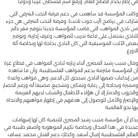
في إطار يخدم الصالح العام، ورفع اسم فلسطين عربيا ودوليا
وكانت المؤسسة قد ساهمت في دعم فرقة التخت الشرقي التي
شاركت في برنامج (آرب جوت تلانت)، وفرقة التخت الشرقي هي جزء
من نادي المواهب، التي قامت المؤسسة حديثا بتوفير مقر دائم
للنادي يشتمل على قاعة تدريب للمواهب، وغرف إدارية، وتوفير
بعض الآلات الموسيقية التي كان النادي بحاجة لها وبخاصة آلة
الاورغ
وقال منيب رشيد المصري أثناء زيارته لنادي المواهب في قطاع غزة
أن المؤسسة ملتزمة بدعم المواهب الفلسطينية، وأن ما شاهده
من إبداعات ضمها النادي تستحق كل الدعم، وهي مواهب واعدة
ومميزة وبحاجة إلى رعاية وتمكين وتشجيع، مضيفا أنه ورغم الحصار
والحروب والدمار إلا أن هؤلاء الأطفال والشباب لديهم العزيمة
والإصرار والأمل للوصول إلى هدفهم في إظهار مواهبهم والاتجاه
بها نحو العالمية
يذكر أن مؤسسة منيب رشيد المصري للتنمية كان لها إسهامات
عديدة في هذا المجال وبخاصة تكريم الموهوبة وأصغر طبيبة في
العالم الفلسطينية إقبال أسعد، وكذلك دعم الفنان محمد عساف،