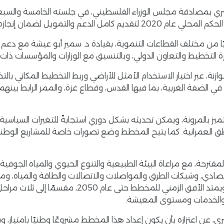
مان إنجازه على أسس وطنية خالصة.
المخطط فريق استشاري يضم 20 خبيرًا فلسطينيًا من مختلف القطاعات التنموية، بقيادة د.
رة التخطيط والتعاون الدولي، وبالتنسيق مع الوزارات والمؤسسات ذات
، عبر اختيار الاستخدام الأمثل للأراضي وربط التخطيط المكاني بالت
في الضفة الغربية، بما فيها القدس، وقطاع غزة، والممر الرابط بين
ميز بالمرونة، ويمكن تحديثه بشكل دوري استجابةً للتغيرات السياسية
اطق العمرانية. كما يتيح المخطط وضع تصورات خاصة للمشاريع الوطني
رحة، مع مراعاة البيئة الطبيعية والتنوع الحيوي والمياه الجوفية وا
اقتصادي، وشبكات الطرق والمواصلات والاتصالات والطاقة والمياه، ومر
والاقتصادية، إضافة إلى الممر الرابط بين الضفة ال
ية والخدمات ومستوى المعيشة.
ن اعتزازه بأن يكون إعداد هذا المخطط مشروعًا وطنيًا بامتياز،