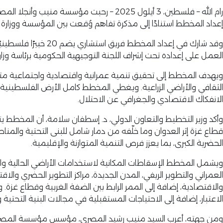
إعداد المخطط استنادًا إلى مذكرة تفاهم وُقعت بين المؤسسة ووزارة الحكم المحلي عام 2020 لتقديم كامل الدعم والتمويل لض
وقد شارك في إعداد 
العمل على إعداده تحت إشراف اللجنة التوجيهية الحكومية برئاسة وزا
ويهدف المخطط إلى تحقيق تنمية عمرانية واقتصادية واجتماعية متوازنة
الثقافي والأراضي الزراعية. ويغطي المخطط كامل الأرض الفلسطينية 
الانفكاك الاقتصادي والجغرافي عن الاحتلال.
وأكد وزير التخطيط والتعاون الدولي، د. إسطفان سلامة، أن المخطط يت
قطاع غزة إثر العدوان وما خلّفه من دمار شامل للبنى التحتية والمن
الحضرية الكبرى، بما يعزز فرص التنمية المتوازنة والإقليمية.
ويشمل المخطط الإسقاطات المكانية لاستخدامات الأراضي الحالية والمقت
العمراني والتطوير الريفي، المدن الجديدة، مراكز التطوير الحضري وال
الاعتبار، إضافة إلى الاحتياجات المستقبلية في مجالات البنية التحت
ومن جهته، أعرب السيد منيب رشيد المصري، مؤسس مؤسسة المصري، ع