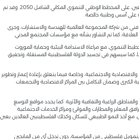
رام الله – فلسطين، 3 أيلول 2025 – رحبت مؤسسة منيب وأنجلا المصري بمصادقة مجلس الوزراء الفلسطيني، في جلسته الخامسة والسبعين، على المخطط الوطني التنموي المكاني الشامل 2050. وقد تم
 سمير أبو عيشة مع دعم فني من شركة المجموعة العالمية للهندسة والاستشارات، وجرى
 العلاقة، كما تم التشاور بشأنه مع مؤسسات المجتمع المدني.
خطيط التنموي، مع مراعاة الاستدامة البيئية وحماية الموروث
هما، كما سيسهم في تجسيد الدولة الفلسطينية المستقلة، وتحقيق
 والاقتصادية والاجتماعية، وخاصة فيما يتعلق بإعادة إعمار وتطوير
ة الكبرى وضمان التكامل بين المراكز الاقتصادية والتجمعات
لمناطق الزراعية والثقافية والأثرية. كما يحدد مواقع التوسع
افق المعابر والمطارات والموانئ ومراكز الخدمات الاجتماعية
غربية وقطاع غزة. ويمتد الأفق الزمني للمخطط حتى عام 2050، مقسمًا إلى ثلاث مراحل، مع أخذ النمو الطبيعي للسكان وكذلك الفلسطينيين العائدين بعين
 وبتمويل فلسطيني من المؤسسة، دون تدخل أي من المانحين