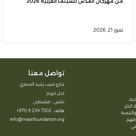
من مهرجان القدس للسينما العربية 2026
تموز 21, 2026
تواصل معنا
شارع منيب رشيد المصري
جبل جرزيم
ية،
نابلس – فلسطين
لا كجلر
هاتف
+970 9 239 7302
التنمية
وقهم
info@masrifoundation.org
في