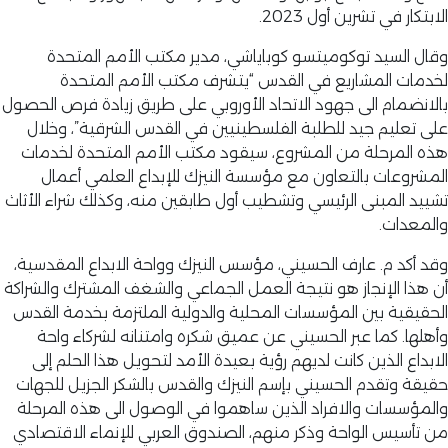
الابتكار في تشرين أول 2023.
وقال السيد توكوميتسو كوباياشي، مدير مكتب الأمم المتحدة
لخدمات المشاريع في القدس “يتشرف مكتب الأمم المتحدة
بالانضمام الى جهود الاتحاد الأوروبي على طريق زيادة فرص الحصول
على تعليم جيد للطلبة الفلسطينيين في القدس الشرقية”، وخلال
هذه المرحلة من المشروع، سيقود مكتب الأمم المتحدة لخدمات
المشروعات بالتعاون مع مؤسسة النيزك للإبداع العلمي أعمال
تشييد المبنى الرئيسي وتشطيب أول طابقين منه، وكذلك شراء الأثاث
والمعدات.
وقد أكد م. عارف الحسيني، مؤسس النيزك وواحة الابداع المقدسية،
أن هذا الإنجاز هو نتيجة العمل الجماعي والشغف المشترك والشراكة
الحقيقية بين المؤسسات المحلية والدولية الملتزمة بخدمة القدس
وأهلها. كما عبر الحسيني عن عميق شكره وامتنانه لشركاء واحة
الابداع الذين كانت لديهم رؤية بعيدة الأمد لتحويل هذا الحلم إلى
حقيقة وتقدم الحسيني بإسم النيزك والقدس بالشكر الجزيل للجهات
والمؤسسات والافراد الذين ساهموا في الوصول الى هذه المرحلة
من تأسيس الواحة وذكر منهم، الصندوق العربي للإنماء الاقتصادي