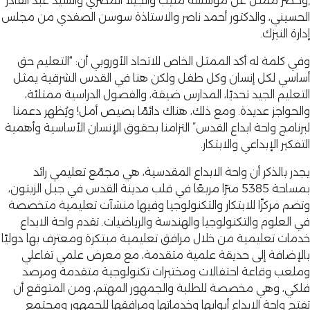
,وحضر ممثل عن مؤسسة منيب وأنجيلا المصري والسيد عبد القادر
الحسيني، والدكتور أحمد ناصر والاستاذة سوسن الصفدي من مجلس
إدارة النيزك.
وفي كلمة له أكد الممثل الخاص للاتحاد الأوروبي أن: “التعليم حق
أساسي لكل إنسان وكل طفل ولكن هنا في القدس الشرقية يمثل
التعليم الجيد تحديًا، المدارس ضيقة، والفصول الدراسية ممتلئة،
والحواجز عديدة. ومع ذلك، هناك دائمًا بصيص أمل! ويُظهر دعمنا
لبرنامج واحة ابداع القدس” التزامنا بحقوق الإنسان الأساسية وأهمية
التفكير الإبداعي والابتكار.
يجدر بالذكر أن واحة الابداع المقدسية، هي مجمّع تعليمي رائد
بمساحة 5385 مترًا مربعًا في قلب مدينة القدس في جبل الزيتون،
وتضم مركزًا للابتكار والتكنولوجيا وفيها منشآت تعليمية متخصصة
في العلوم والتكنولوجيا والهندسة والرياضيات. تقدم واحة الابداع
خدمات تعليمية من خلال مرافق تعليمية مبتكرة ومعترف بها دوليًا
بالإضافة إلى حديقة علمية متقدمة، مع معرض علمي تفاعلي
وملعب وقاعة احتفالات ومختبرات تكنولوجية متقدمة ومرصد
فلكي، وهي مخصصة للطلبة والجمهور المهتم، ومن المتوقع أن
تفتح واحة الابداع أبوابها وخدماتها ومرافقها للجمهور ومجتمع