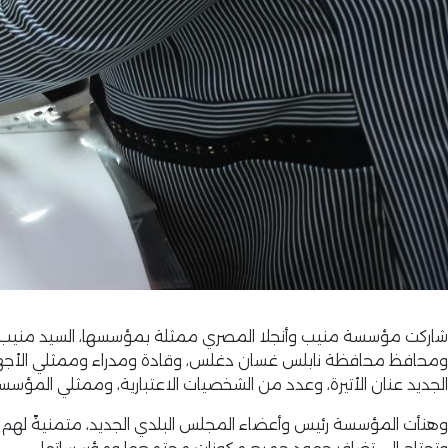
شاركت مؤسسة منيب وأنجلا المصري ممثلة بمؤسسها، السيد منيب رش
ومحافظ محافظة نابلس غسان دغلس، وقادة ومدراء وممثلي الأجهزة ال
الجديد عنان الأتيرة، وعدد من الشخصيات الاعتبارية، وممثلي المؤسس
وهنأت المؤسسة رئيس وأعضاء المجلس البلدي الجديد، متمنيةً لهم ال