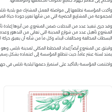
وتحتاج إلى تضافر جهود جميع مكونات مجتمعها ومؤسساتها.
وأكدت المؤسسة تطلعها إلى مواصلة العمل المشترك مع بلدية نابل
لمجموعة من المشاريع الحضرية التي من شأنها تعزيز جودة حياة المو
وقد جرى تنفيذ عدد من التدخلات ضمن المشروع، من أبرزها إعادة 
المشروع تأهيل عدد من شوارع المدينة التي تعاني من التدهور وعدم ا
البسطات المخالفة ومخالفات البناء، وكل ما من شأنه أن يعيق حركة ا
وانبثق عن المشروع أيضاً إعداد المخطط المكاني لمدينة نابلس، وه
يمتد لستة عشر عاماً، حيث تتطلع المؤسسة إلى اعتماده بشكل رسمي ل
واختتمت المؤسسة بالتأكيد على استمرار دعمها لبلدية نابلس في جهو